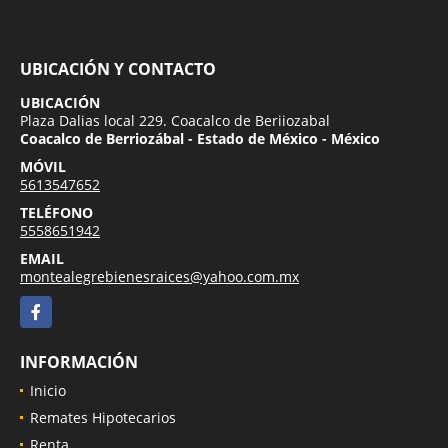
UBICACIÓN Y CONTACTO
UBICACIÓN
Plaza Dalias local 229. Coacalco de Beriiozabal
Coacalco de Berriozábal - Estado de México - México
MÓVIL
5613547652
TELÉFONO
5558651942
EMAIL
montealegrebienesraices@yahoo.com.mx
Facebook
INFORMACIÓN
Inicio
Remates Hipotecarios
Renta