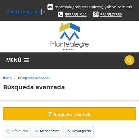
montealegrebienesraices@yahoo.com.mx
Select Language
▼
5558651942
5613547652
MENÚ
Inicio
Búsqueda avanzada
Búsqueda avanzada
Búsqueda avanzada
Más nuevo
Menor precio
Mayor precio