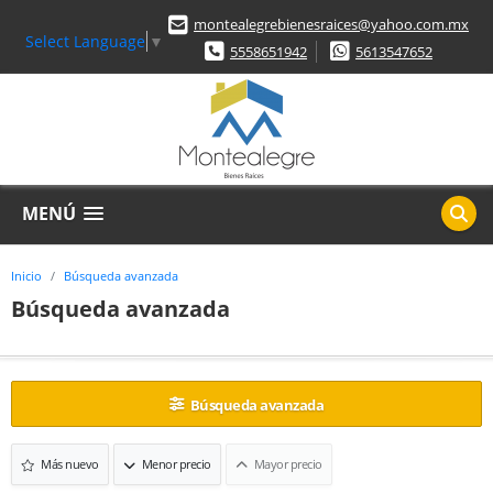
montealegrebienesraices@yahoo.com.mx
Select Language
▼
5558651942
5613547652
MENÚ
Inicio
Búsqueda avanzada
Búsqueda avanzada
Búsqueda avanzada
Más nuevo
Menor precio
Mayor precio